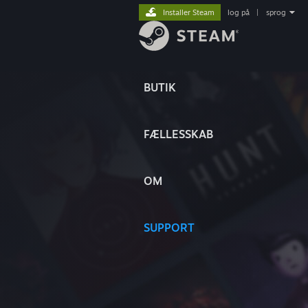
Installer Steam
log på
|
sprog
BUTIK
FÆLLESSKAB
OM
SUPPORT