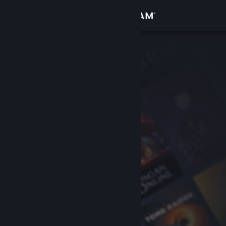
Log på
Butik
Fællesskab
Om
Support
Skift sprog
Hent Steam-mobilappen
Vis desktop-webside