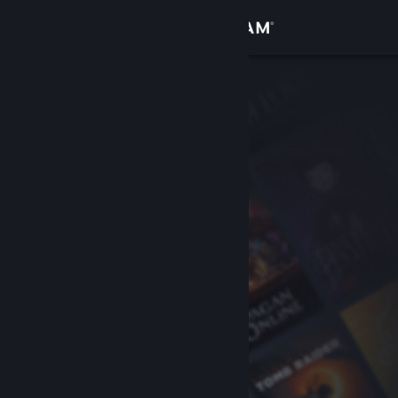
Log på
Butik
Fællesskab
Om
Support
Skift sprog
Hent Steam-mobilappen
Vis desktop-webside