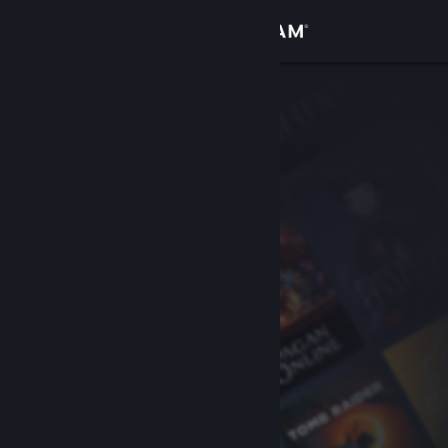
Log på
Butik
Fællesskab
Om
Support
Skift sprog
Hent Steam-mobilappen
Vis desktop-webside