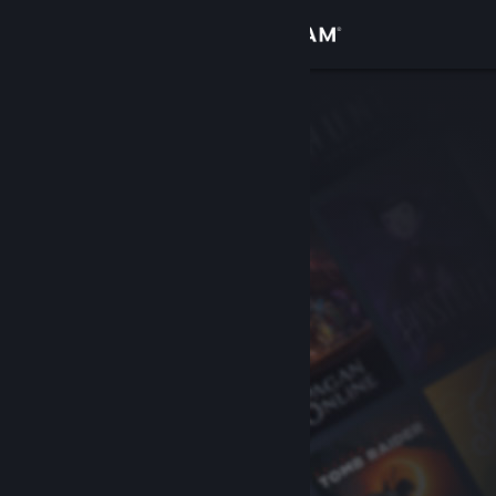
Log på
Butik
Fællesskab
Om
Support
Skift sprog
Hent Steam-mobilappen
Vis desktop-webside