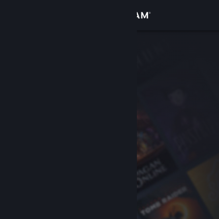
Log på
Butik
Fællesskab
Om
Support
Skift sprog
Hent Steam-mobilappen
Vis desktop-webside