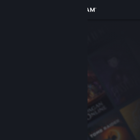
Log på
Butik
Fællesskab
Om
Support
Skift sprog
Hent Steam-mobilappen
Vis desktop-webside