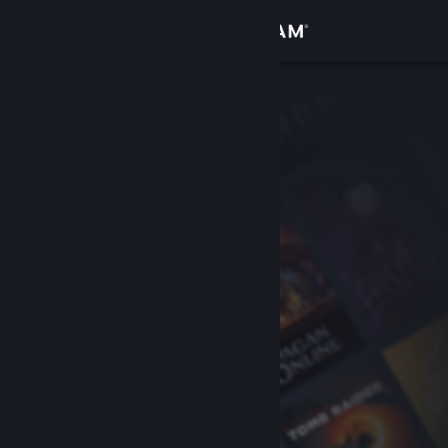
Log på
Butik
Fællesskab
Om
Support
Skift sprog
Hent Steam-mobilappen
Vis desktop-webside