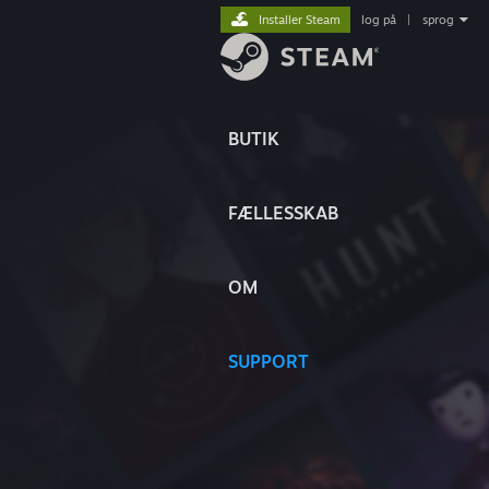
Installer Steam
log på
|
sprog
BUTIK
FÆLLESSKAB
OM
SUPPORT