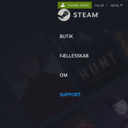
Installer Steam
log på
|
sprog
BUTIK
FÆLLESSKAB
OM
SUPPORT