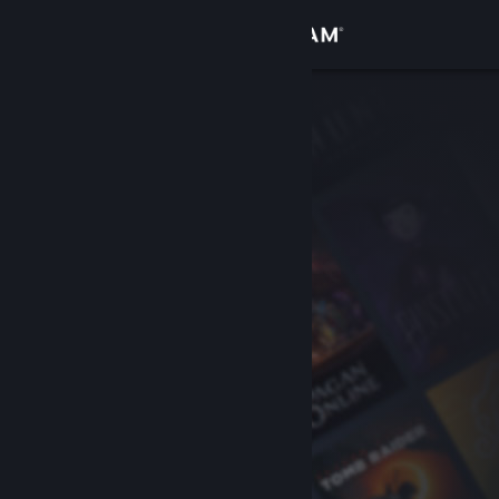
Log på
Butik
Fællesskab
Om
Support
Skift sprog
Hent Steam-mobilappen
Vis desktop-webside