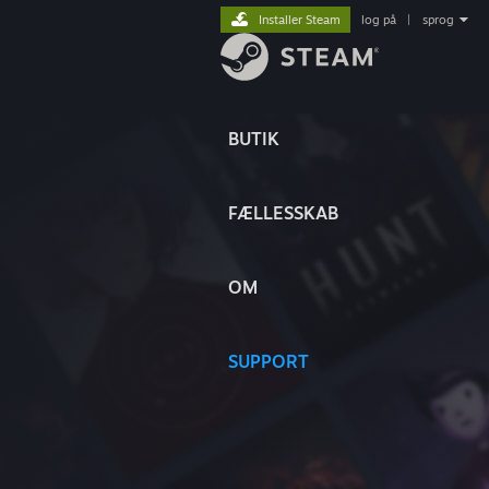
Installer Steam
log på
|
sprog
BUTIK
FÆLLESSKAB
OM
SUPPORT