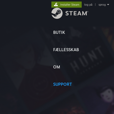
Installer Steam
log på
|
sprog
BUTIK
FÆLLESSKAB
OM
SUPPORT