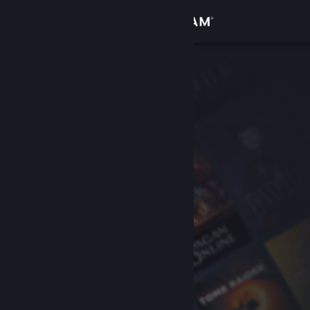
Log på
Butik
Fællesskab
Om
Support
Skift sprog
Hent Steam-mobilappen
Vis desktop-webside