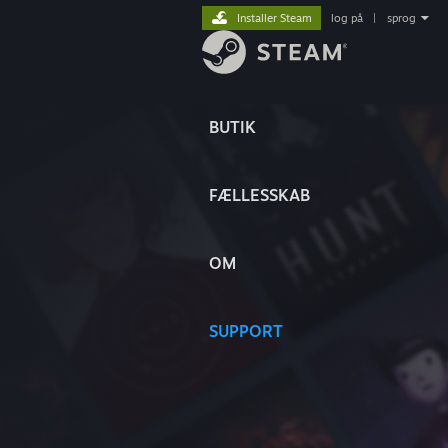
Installer Steam
log på
|
sprog
BUTIK
FÆLLESSKAB
OM
SUPPORT