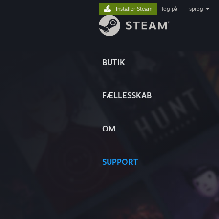
Installer Steam
log på
|
sprog
BUTIK
FÆLLESSKAB
OM
SUPPORT