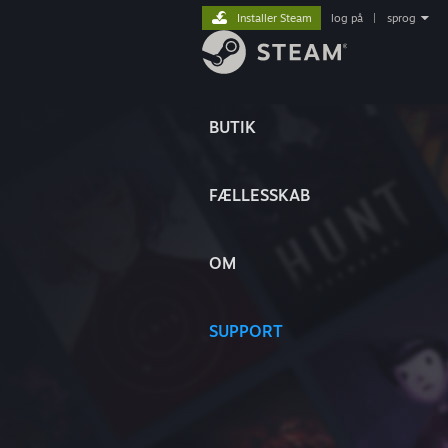
Installer Steam
log på
|
sprog
BUTIK
FÆLLESSKAB
OM
SUPPORT