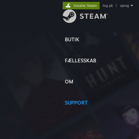
Installer Steam
log på
|
sprog
BUTIK
FÆLLESSKAB
OM
SUPPORT