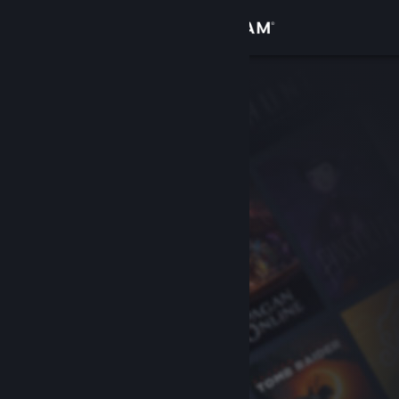
Log på
Butik
Fællesskab
Om
Support
Skift sprog
Hent Steam-mobilappen
Vis desktop-webside