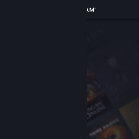
Log på
Butik
Fællesskab
Om
Support
Skift sprog
Hent Steam-mobilappen
Vis desktop-webside