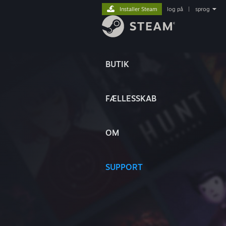
Installer Steam
log på
|
sprog
BUTIK
FÆLLESSKAB
OM
SUPPORT