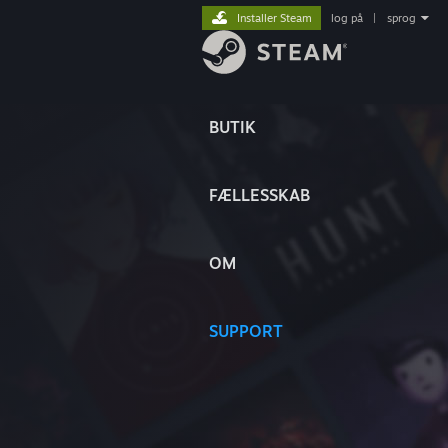
Installer Steam
log på
|
sprog
BUTIK
FÆLLESSKAB
OM
SUPPORT