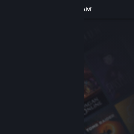
Log på
Butik
Fællesskab
Om
Support
Skift sprog
Hent Steam-mobilappen
Vis desktop-webside