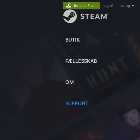
Installer Steam
log på
|
sprog
BUTIK
FÆLLESSKAB
OM
SUPPORT