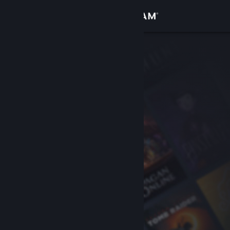
Log på
Butik
Fællesskab
Om
Support
Skift sprog
Hent Steam-mobilappen
Vis desktop-webside