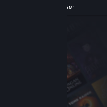
Log på
Butik
Fællesskab
Om
Support
Skift sprog
Hent Steam-mobilappen
Vis desktop-webside