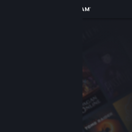
Log på
Butik
Fællesskab
Om
Support
Skift sprog
Hent Steam-mobilappen
Vis desktop-webside