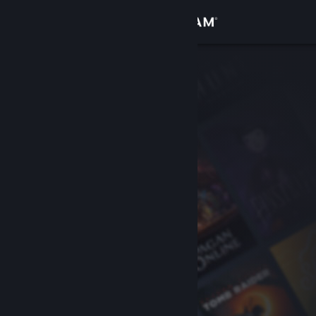
Log på
Butik
Fællesskab
Om
Support
Skift sprog
Hent Steam-mobilappen
Vis desktop-webside