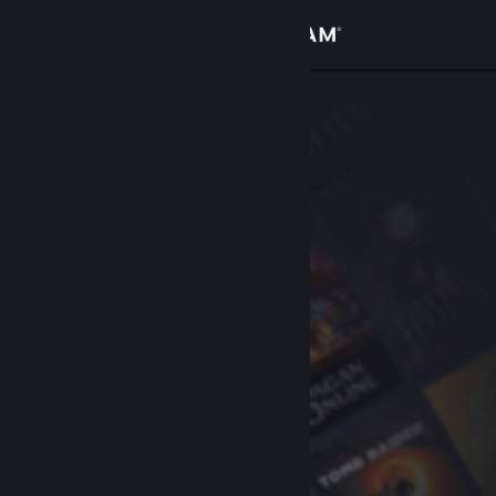
Log på
Butik
Fællesskab
Om
Support
Skift sprog
Hent Steam-mobilappen
Vis desktop-webside