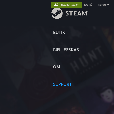
Installer Steam
log på
|
sprog
BUTIK
FÆLLESSKAB
OM
SUPPORT