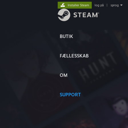
Installer Steam
log på
|
sprog
BUTIK
FÆLLESSKAB
OM
SUPPORT