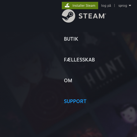
Installer Steam
log på
|
sprog
BUTIK
FÆLLESSKAB
OM
SUPPORT