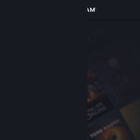
Log på
Butik
Fællesskab
Om
Support
Skift sprog
Hent Steam-mobilappen
Vis desktop-webside