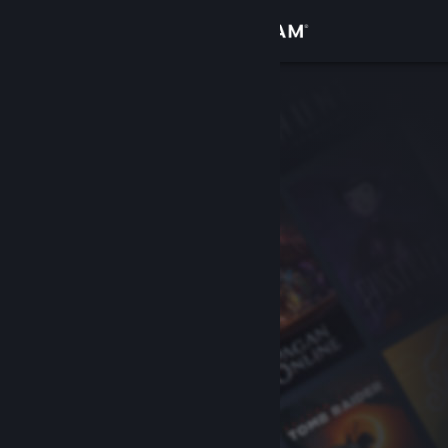
Log på
Butik
Fællesskab
Om
Support
Skift sprog
Hent Steam-mobilappen
Vis desktop-webside