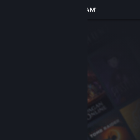
Log på
Butik
Fællesskab
Om
Support
Skift sprog
Hent Steam-mobilappen
Vis desktop-webside