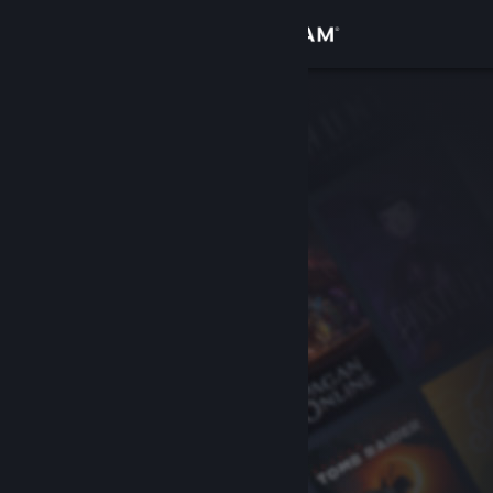
Log på
Butik
Fællesskab
Om
Support
Skift sprog
Hent Steam-mobilappen
Vis desktop-webside