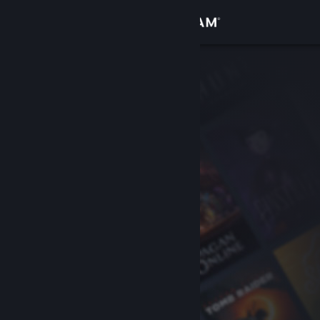
Log på
Butik
Fællesskab
Om
Support
Skift sprog
Hent Steam-mobilappen
Vis desktop-webside