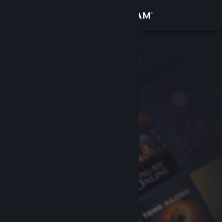
Log på
Butik
Fællesskab
Om
Support
Skift sprog
Hent Steam-mobilappen
Vis desktop-webside