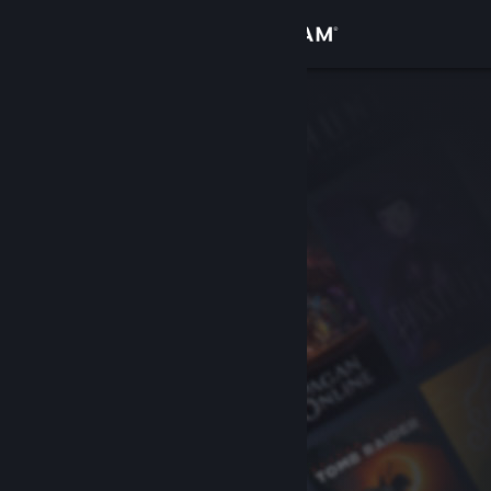
Log på
Butik
Fællesskab
Om
Support
Skift sprog
Hent Steam-mobilappen
Vis desktop-webside