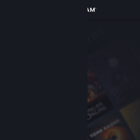
Log på
Butik
Fællesskab
Om
Support
Skift sprog
Hent Steam-mobilappen
Vis desktop-webside