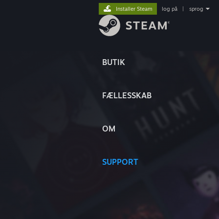
Installer Steam
log på
|
sprog
BUTIK
FÆLLESSKAB
OM
SUPPORT