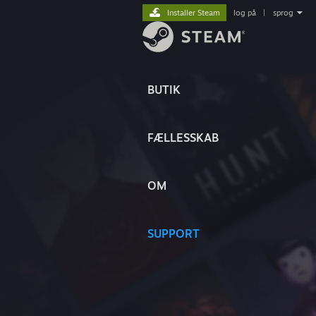
Installer Steam
log på
|
sprog
BUTIK
FÆLLESSKAB
OM
SUPPORT