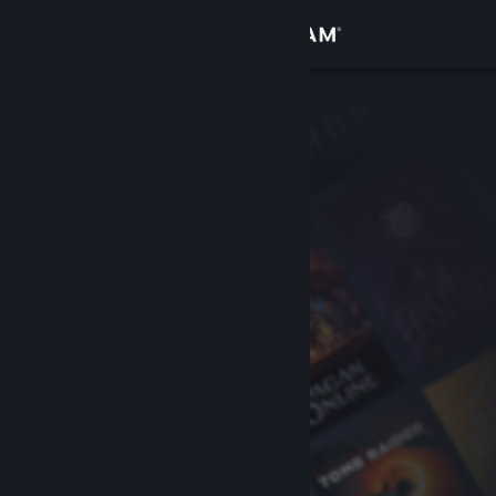
Log på
Butik
Fællesskab
Om
Support
Skift sprog
Hent Steam-mobilappen
Vis desktop-webside