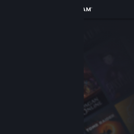
Log på
Butik
Fællesskab
Om
Support
Skift sprog
Hent Steam-mobilappen
Vis desktop-webside