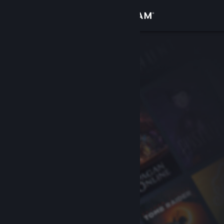
Log på
Butik
Fællesskab
Om
Support
Skift sprog
Hent Steam-mobilappen
Vis desktop-webside