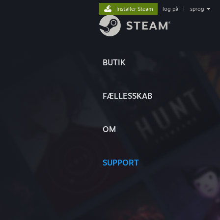
Installer Steam
log på
|
sprog
BUTIK
FÆLLESSKAB
OM
SUPPORT