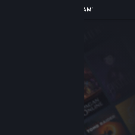
Log på
Butik
Fællesskab
Om
Support
Skift sprog
Hent Steam-mobilappen
Vis desktop-webside