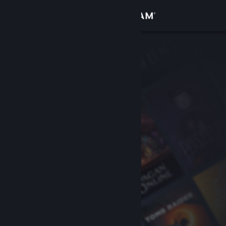
Log på
Butik
Fællesskab
Om
Support
Skift sprog
Hent Steam-mobilappen
Vis desktop-webside