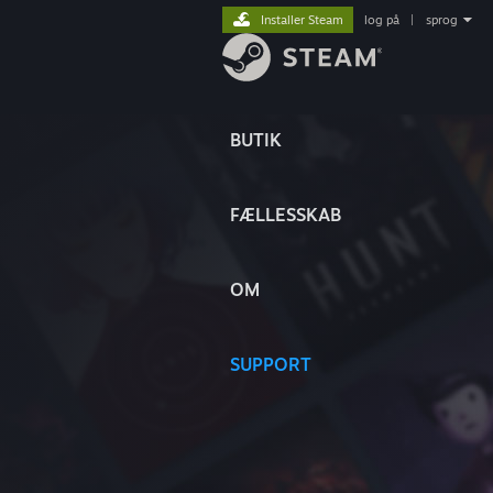
Installer Steam
log på
|
sprog
BUTIK
FÆLLESSKAB
OM
SUPPORT