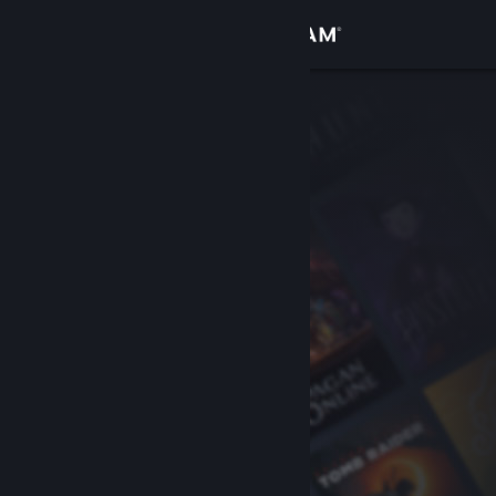
Log på
Butik
Fællesskab
Om
Support
Skift sprog
Hent Steam-mobilappen
Vis desktop-webside